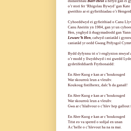
dudalennau
Barr-Heol
a hefyd gan ei g
o’r stori fer ‘Rhigolau Bywyd’ gan Kate
gweithio ar ei gyfieithiadau o’r Henger
Cyhoeddwyd ei gyfieithiad o Canu Llyw
Canu Aneirin yn 1984, gan yr un cyhoe
Hen, ynghyd â rhagymadrodd gan Yann-B
Lewarc’h Hen
, cafwyd caniatâd i gynn
caniatâd yr oedd Gwasg Prifysgol Cymru
Bydd dyfynnu tri o’r englynion mwyaf a
o’r modd y llwyddwyd i roi gwedd Lyde
gydetifeddiaeth Frythonaidd:
En Aber Kuog e kan ar c’houkouged
War skourroù leun a vleuñv.
Koukoug fistilherez, dalc’h da ganañ!
En Aber Kuog e kan ar c’houkouged
War skourroù leun a vleuñv.
Gwa ar c’hlañvour o c’hlev hep gallout 
En Aber Kuog e kan ar c’houkouged
Trist eo va spered o soñjal en unan
A c’helle o c’hlevout ha na ra mai.