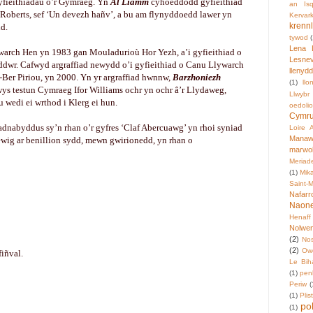
yfieithiadau o’r Gymraeg. Yn
Al Liamm
cyhoeddodd gyfieithiad
an Isq
 Roberts, sef ‘Un devezh hañv’, a bu am flynyddoedd lawer yn
Kervar
krenn
dd.
tywod
Lena 
arch Hen yn 1983 gan Mouladurioù Hor Yezh, a’i gyfieithiad o
Lesne
ddwr. Cafwyd argraffiad newydd o’i gyfieithiad o Canu Llywarch
llenydd
er Piriou, yn 2000. Yn yr argraffiad hwnnw,
Barzhoniezh
(1)
llo
wys testun Cymraeg Ifor Williams ochr yn ochr â’r Llydaweg,
Llwybr
 wedi ei wrthod i Klerg ei hun.
oedoli
Cymr
dnabyddus sy’n rhan o’r gyfres ‘Claf Abercuawg’ yn rhoi syniad
Loire A
Manaw
wig ar benillion sydd, mewn gwirionedd, yn rhan o
marwol
Meriad
(1)
Mik
Saint-M
Nafarr
Naon
Henaff
Nolwen
(2)
Nos
(2)
Ow
fiñval.
Le Bih
(1)
penl
Periw
(
(1)
Plis
pol
(1)