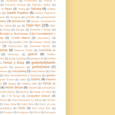
(1)
Fouenant
(1)
Fouesnant
(1)
France 3
(1)
François Gourvil
(1)
Frañsez Vallée
(1)
Galiseg
(4)
 yr Alban
(3)
Galeg
(1)
Galisia
Gareth Popkins
(5)
o
(1)
Gareth Prytherch
teiz
(1)
Gauguin
(1)
gefeillio
(1)
geirdarddiad
riadur
(3)
geiriadurwr
(2)
geiriau camarweiniol
Glan-llyn
(13)
riau tebyg
(1)
gig
(1)
Glyn
1)
Golwg
(1)
Google
(1)
Gorsedd y Beirdd
(1)
Broadel ar Brezhoneg. Gŵyl Genedlaethol y
weg
(2)
Gradd Allanol
(2)
gramadeg
(1)
degydd
(1)
gwallau iaith
(1)
Gwarez Filmoù
(1)
n
(3)
Gwenc'hlan
(1)
Gwendal Denez
(1)
gamp
(4)
Gwennole ar
Gwenno Piette
(1)
gwersi
(6)
(2)
Gwennyn
(1)
Gwillou
rlez
(1)
gwisg Lydewig
(1)
gwisgoedd
(1)
Gwlad
gwleidyddiaeth
Gwlad y Basg
(8)
1)
gwrthdystiad
(7)
gwobr
(1)
gwobrau
(1)
Gwyddeleg
(3)
wclear
(1)
Gŵyl Ddewi
(1)
Gŵyl
gwyliau
(1)
Gŵyl Genedlaethol y Llydaweg
(1)
hanes
(4)
Havard
ynfor Evans
(1)
haiku
(1)
Herve ar
ry
(2)
Hawaii
(1)
hawliau iaith
(1)
(4)
Herve Bihan
(4)
hiliaeth
(1)
ieithladdiad
thoedd Ewrop
(1)
ikurrina
(1)
Ivetig an Dred
(1)
Jacqueline Gibson
(3)
B
(1)
J M Synge
(1)
Bevan
(1)
Jean-Françoise Le Bihan
(1)
Jenkyn
(1)
Jules ferry
(1)
Jules Gros
(1)
Kann al Loar
KEAV
(3)
tell-Briant
(1)
Keit Vimp Bev
(1)
(1)
Kemper
(1)
Kemperle
(1)
Kêr-Iz
(1)
Kermaria