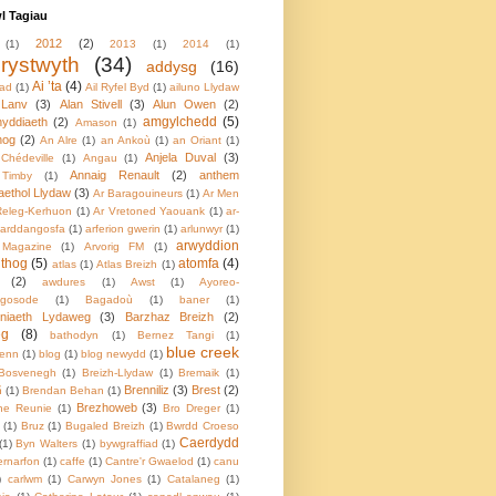
 Tagiau
2012
(2)
(1)
2013
(1)
2014
(1)
rystwyth
(34)
addysg
(16)
Ai ’ta
(4)
iad
(1)
Ail Ryfel Byd
(1)
ailuno Llydaw
 Lanv
(3)
Alan Stivell
(3)
Alun Owen
(2)
amgylchedd
(5)
yddiaeth
(2)
Amason
(1)
hog
(2)
An Alre
(1)
an Ankoù
(1)
an Oriant
(1)
Anjela Duval
(3)
Chédeville
(1)
Angau
(1)
Annaig Renault
(2)
anthem
Timby
(1)
aethol Llydaw
(3)
Ar Baragouineurs
(1)
Ar Men
Releg-Kerhuon
(1)
Ar Vretoned Yaouank
(1)
ar-
arddangosfa
(1)
arferion gwerin
(1)
arlunwyr
(1)
arwyddion
 Magazine
(1)
Arvorig FM
(1)
ithog
(5)
atomfa
(4)
atlas
(1)
Atlas Breizh
(1)
(2)
awdures
(1)
Awst
(1)
Ayoreo-
egosode
(1)
Bagadoù
(1)
baner
(1)
oniaeth Lydaweg
(3)
Barzhaz Breizh
(2)
eg
(8)
bathodyn
(1)
Bernez Tangi
(1)
blue creek
enn
(1)
blog
(1)
blog newydd
(1)
Bosvenegh
(1)
Breizh-Llydaw
(1)
Bremaik
(1)
Brenniliz
(3)
Brest
(2)
ñ
(1)
Brendan Behan
(1)
Brezhoweb
(3)
ne Reunie
(1)
Bro Dreger
(1)
(1)
Bruz
(1)
Bugaled Breizh
(1)
Bwrdd Croeso
Caerdydd
(1)
Byn Walters
(1)
bywgraffiad
(1)
rnarfon
(1)
caffe
(1)
Cantre'r Gwaelod
(1)
canu
)
carlwm
(1)
Carwyn Jones
(1)
Catalaneg
(1)