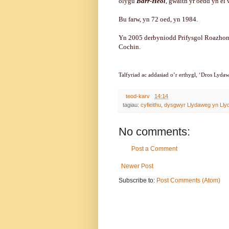
olygu
Barr-Heol
, gwaith yr oedd yn ei
Bu farw, yn 72 oed, yn 1984.
Yn 2005 derbyniodd Prifysgol Roazhon 
Cochin.
Talfyriad ac addasiad o’r erthygl, ‘Dros Lyda
teod-karv
14:14
tagiau:
cyfieithu
,
dysgwyr Llydaweg yn Lly
No comments:
Post a Comment
Newer Post
Subscribe to:
Post Comments (Atom)