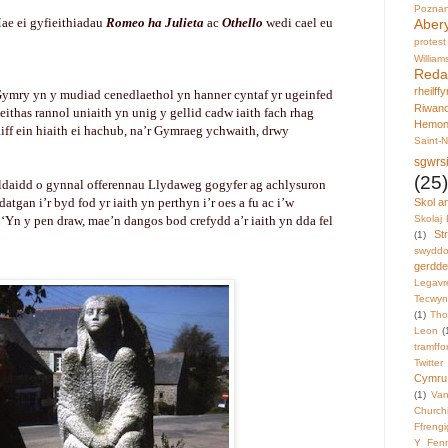
Pozna
Mae ei gyfieithiadau
Romeo ha Julieta
ac
Othello
wedi cael eu
Aber
protest
William
Reda
rheilff
Gymry yn y mudiad cenedlaethol yn hanner cyntaf yr ugeinfed
Riwano
eithas rannol uniaith yn unig y gellid cadw iaith fach rhag
Hemo
iff ein hiaith ei hachub, na’r Gymraeg ychwaith, drwy
Saint-N
sgwrs
(25)
aldaidd o gynnal offerennau Llydaweg gogyfer ag achlysuron
tgan i’r byd fod yr iaith yn perthyn i’r oes a fu ac i’w
Skol a
Yn y pen draw, mae’n dangos bod crefydd a’r iaith yn dda fel
Skolaj
St
(1)
swyddo
gerdd
Legavr
Tecwyn
(1)
Tho
Leon
(
tramffo
Twitter
Cymru
(1)
Van
Churchi
Ffrengi
Y Fenn