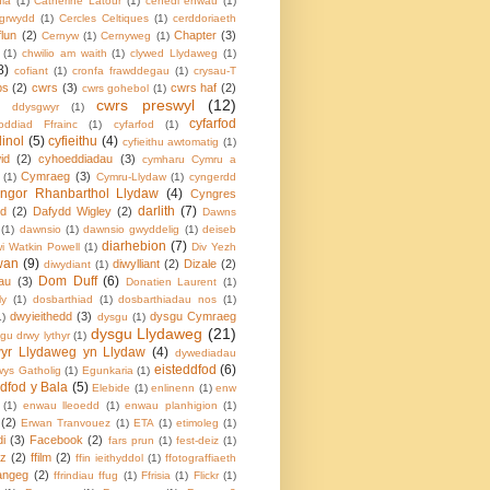
nia
(1)
Catherine Latour
(1)
cenedl enwau
(1)
igrwydd
(1)
Cercles Celtiques
(1)
cerddoriaeth
flun
(2)
Chapter
(3)
Cernyw
(1)
Cernyweg
(1)
(1)
chwilio am waith
(1)
clywed Llydaweg
(1)
8)
cofiant
(1)
cronfa frawddegau
(1)
crysau-T
ps
(2)
cwrs
(3)
cwrs haf
(2)
cwrs gohebol
(1)
cwrs preswyl
(12)
i ddysgwyr
(1)
cyfarfod
oddiad Ffrainc
(1)
cyfarfod
(1)
dinol
(5)
cyfieithu
(4)
cyfieithu awtomatig
(1)
id
(2)
cyhoeddiadau
(3)
cymharu Cymru a
Cymraeg
(3)
(1)
Cymru-Llydaw
(1)
cyngerdd
ngor Rhanbarthol Llydaw
(4)
Cyngres
darlith
(7)
dd
(2)
Dafydd Wigley
(2)
Dawns
(1)
dawnsio
(1)
dawnsio gwyddelig
(1)
deiseb
diarhebion
(7)
i Watkin Powell
(1)
Div Yezh
wan
(9)
diwylliant
(2)
Dizale
(2)
diwydiant
(1)
Dom Duff
(6)
lau
(3)
Donatien Laurent
(1)
ly
(1)
dosbarthiad
(1)
dosbarthiadau nos
(1)
dwyieithedd
(3)
dysgu Cymraeg
1)
dysgu
(1)
dysgu Llydaweg
(21)
gu drwy lythyr
(1)
yr Llydaweg yn Llydaw
(4)
dywediadau
eisteddfod
(6)
wys Gatholig
(1)
Egunkaria
(1)
dfod y Bala
(5)
Elebide
(1)
enlinenn
(1)
enw
(1)
enwau lleoedd
(1)
enwau planhigion
(1)
(2)
Erwan Tranvouez
(1)
ETA
(1)
etimoleg
(1)
i
(3)
Facebook
(2)
fars prun
(1)
fest-deiz
(1)
oz
(2)
ffilm
(2)
ffin ieithyddol
(1)
ffotograffiaeth
angeg
(2)
ffrindiau ffug
(1)
Ffrisia
(1)
Flickr
(1)