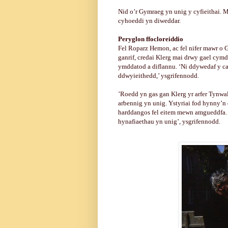
Nid o’r Gymraeg yn unig y cyfieithai. 
cyhoeddi yn diweddar.
Peryglon ffocloreiddio
Fel Roparz Hemon, ac fel nifer mawr o 
ganrif, credai Klerg mai drwy gael cymd
ymddatod a diflannu. ‘Ni ddywedaf y ca
ddwyieithedd,’ ysgrifennodd.
’Roedd yn gas gan Klerg yr arfer Tynw
arbennig yn unig. Ystyriai fod hynny’n da
harddangos fel eitem mewn amgueddfa. ‘
hynafiaethau yn unig’, ysgrifennodd.