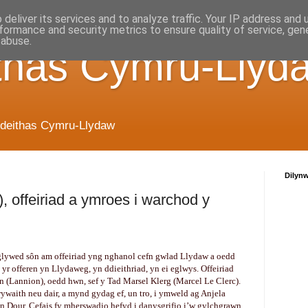
deliver its services and to analyze traffic. Your IP address and
formance and security metrics to ensure quality of service, ge
 abuse.
thas Cymru-Llyd
deithas Cymru-Llydaw
Dilyn
, offeiriad a ymroes i warchod y
f glywed sôn am offeiriad yng nghanol cefn gwlad Llydaw a oedd
yr offeren yn Llydaweg, yn ddieithriad, yn ei eglwys. Offeiriad
n (Lannion), oedd hwn, sef y Tad Marsel Klerg (Marcel Le Clerc).
waith neu dair, a mynd gydag ef, un tro, i ymweld ag Anjela
n Dour. Cefais fy mherswadio hefyd i danysgrifio i’w gylchgrawn