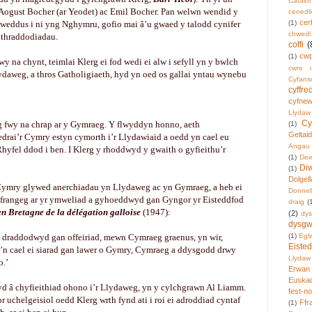
Catalo
Aogust Bocher (ar Yeodet) ac Emil Bocher. Pan welwn wendid y
cenedl
cer
weddus i ni yng Nghymru, gofio mai â’u gwaed y talodd cynifer
(1)
chwedl
 thraddodiadau.
coffi
(
cw
(1)
wy na chynt, teimlai Klerg ei fod wedi ei alw i sefyll yn y bwlch
cwrs 
lydaweg, a thros Gatholigiaeth, hyd yn oed os gallai yntau wynebu
Cyfans
cyffre
cyfnew
Llydaw
Cy
 fwy na chrap ar y Gymraeg. Y flwyddyn honno, aeth
(1)
Geltai
edrai’r Cymry estyn cymorth i’r Llydawiaid a oedd yn cael eu
Angau
Rhyfel ddod i ben. I Klerg y rhoddwyd y gwaith o gyfieithu’r
(1)
Dew
Di
(1)
Dolgel
 Cymry glywed anerchiadau yn Llydaweg ac yn Gymraeg, a heb ei
Donnel
d Ffrangeg ar yr ymweliad a gyhoeddwyd gan Gyngor yr Eisteddfod
draig
(
 en Bretagne de la délégation galloise
(1947):
(2)
dys
dysgw
a draddodwyd gan offeiriad, mewn Cymraeg graenus, yn wir,
(1)
Egl
Eisted
n cael ei siarad gan lawer o Gymry, Cymraeg a ddysgodd drwy
Llydaw
o.’
Erwan
Euskad
d â chyfieithiad ohono i’r Llydaweg, yn y cylchgrawn Al Liamm.
fest-n
uchelgeisiol oedd Klerg wrth fynd ati i roi ei adroddiad cyntaf
Ffr
(1)