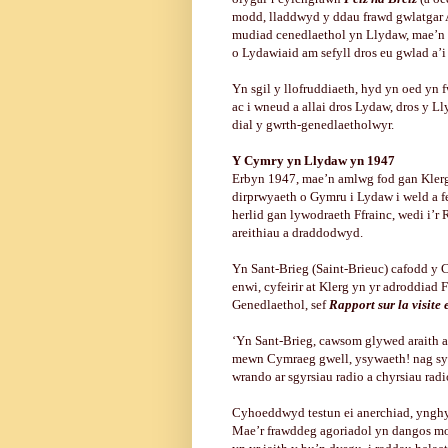
modd, lladdwyd y ddau frawd gwlatgar 
mudiad cenedlaethol yn Llydaw, mae’n 
o Lydawiaid am sefyll dros eu gwlad a’i
Yn sgil y llofruddiaeth, hyd yn oed yn f
ac i wneud a allai dros Lydaw, dros y L
dial y gwrth-genedlaetholwyr.
Y Cymry yn Llydaw yn 1947
Erbyn 1947, mae’n amlwg fod gan Klerg
dirprwyaeth o Gymru i Lydaw i weld a f
herlid gan lywodraeth Ffrainc, wedi i’r 
areithiau a draddodwyd.
Yn Sant-Brieg (Saint-Brieuc) cafodd y
enwi, cyfeirir at Klerg yn yr adroddia
Genedlaethol, sef
Rapport sur la visite
‘Yn Sant-Brieg, cawsom glywed araith 
mewn Cymraeg gwell, ysywaeth! nag sy’
wrando ar sgyrsiau radio a chyrsiau radi
Cyhoeddwyd testun ei anerchiad, ynghy
Mae’r frawddeg agoriadol yn dangos mor 