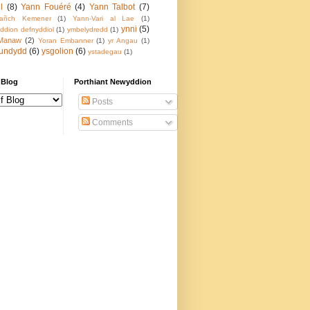
l
(8)
Yann Fouéré
(4)
Yann Talbot
(7)
Fañch Kemener
(1)
Yann-Vari al Lae
(1)
ynni
(5)
ddion defnyddiol
(1)
ymbelydredd
(1)
Manaw
(2)
Yoran Embanner
(1)
yr Angau
(1)
 undydd
(6)
ysgolion
(6)
ystadegau
(1)
 Blog
Porthiant Newyddion
Posts
Comments