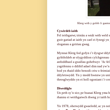
Klerg wrth y gofeb i'r gant
Cywirdeb iaith
Fel ieithgarwr, tristáu a wnâi wrth wel
gwir gariad at iaith yn cael ei fynegi y
sloganau a geiriau gwag.
Mynnai Klerg fod gofyn i’r dysgwr ddyf
gyfrifoldeb ar olygyddion cylchgronau
anfoddhaol a gwallau gohebwyr. ‘Ac fell
ysgrifennu o ddifrif adael dim nad yw’
bod yn rhaid iddo benodi criw o feirnia
ddyletswydd. Yn y modd hwnnw yn unig y g
throsglwyddo yn ei holl ogoniant i’r ce
Diweddglo
Un peth sy’n sicr, pe buasai Klerg yma 
rhannu ei weithgarwch rhwng yr iaith h
Yn 1978, oherwydd gwaeledd, ac yn neillt