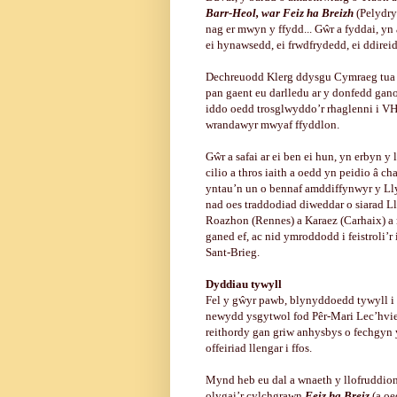
Barr-Heol, war Feiz ha Breizh
(Pelydry
nag er mwyn y ffydd... Gŵr a fyddai, yn
ei hynawsedd, ei frwdfrydedd, ei ddireid
Dechreuodd Klerg ddysgu Cymraeg tua 1
pan gaent eu darlledu ar y donfedd gano
iddo oedd trosglwyddo’r rhaglenni i VHF
wrandawyr mwyaf ffyddlon.
Gŵr a safai ar ei ben ei hun, yn erbyn y 
cilio a thros iaith a oedd yn peidio â c
yntau’n un o bennaf amddiffynwyr y Ll
nad oes traddodiad diweddar o siarad L
Roazhon (Rennes) a Karaez (Carhaix) a r
ganed ef, ac nid ymroddodd i feistroli’r
Sant-Brieg.
Dyddiau tywyll
Fel y gŵyr pawb, blynyddoedd tywyll i 
newydd ysgytwol fod Pêr-Mari Lec’hvien,
reithordy gan griw anhysbys o fechgyn y
offeiriad llengar i ffos.
Mynd heb eu dal a wnaeth y llofruddion, 
olygai’r cylchgrawn
Feiz ha Breiz
(a oe