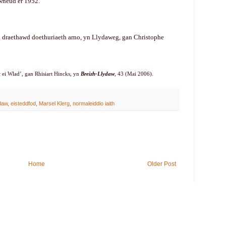
 wneud er 1952.
draethawd doethuriaeth arno, yn Llydaweg, gan Christophe
w ei Wlad’, gan Rhisiart Hincks, yn
Breizh-Llydaw
, 43 (Mai 2006).
daw
,
eisteddfod
,
Marsel Klerg
,
normaleiddio iaith
Home
Older Post