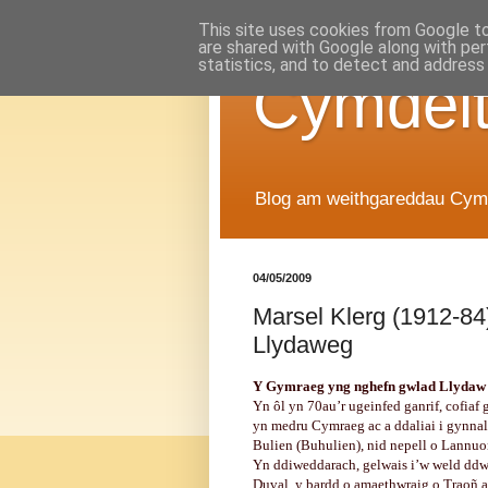
This site uses cookies from Google to 
are shared with Google along with per
statistics, and to detect and address
Cymdei
Blog am weithgareddau Cym
04/05/2009
Marsel Klerg (1912-84)
Llydaweg
Y Gymraeg yng nghefn gwlad Llydaw
Yn ôl yn 70au’r ugeinfed ganrif, cofia
yn medru Cymraeg ac a ddaliai i gynnal 
Bulien (Buhulien), nid nepell o Lannuo
Yn ddiweddarach, gelwais i’w weld ddwy
Duval, y bardd o amaethwraig o Traoñ a