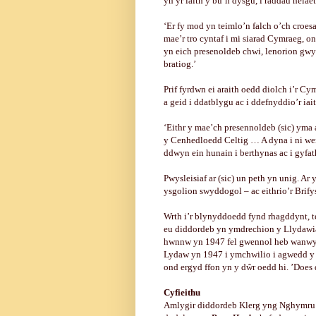
yn yr iaith y bu’n dysgu, i raddau helaet
‘Er fy mod yn teimlo’n falch o’ch croes
mae’r tro cyntaf i mi siarad Cymraeg, 
yn eich presenoldeb chwi, lenorion gw
bratiog.’
Prif fyrdwn ei araith oedd diolch i’r C
a geid i ddatblygu ac i ddefnyddio’r ia
‘Eithr y mae’ch presennoldeb (sic) yma a
y Cenhedloedd Celtig … A dyna i ni wer
ddwyn ein hunain i berthynas ac i gyfat
Pwysleisiaf ar (sic) un peth yn unig. Ar 
ysgolion swyddogol – ac eithrio’r Brifysg
Wrth i’r blynyddoedd fynd rhagddynt, t
eu diddordeb yn ymdrechion y Llydawia
hwnnw yn 1947 fel gwennol heb wanwyn 
Lydaw yn 1947 i ymchwilio i agwedd y l
ond ergyd ffon yn y dŵr oedd hi. ’Does
Cyfieithu
Amlygir diddordeb Klerg yng Nghymru