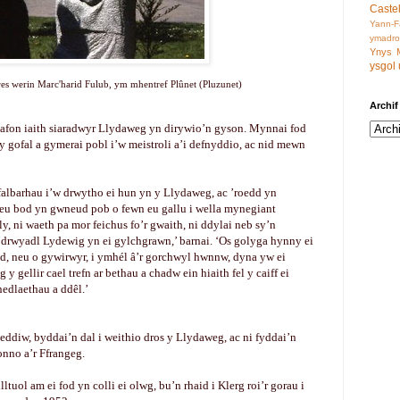
Castel
Yann-
ymadro
Ynys 
ysgol
ores werin Marc'harid Fulub, ym mhentref Plûnet (Pluzunet)
Archif
d safon iaith siaradwyr Llydaweg yn dirywio’n gyson. Mynnai fod
n y gofal a gymerai pobl i’w meistroli a’i defnyddio, ac nid mewn
albarhau i’w drwytho ei hun yn y Llydaweg, ac ’roedd yn
 eu bod yn gwneud pob o fewn eu gallu i wella mynegiant
y, ni waeth pa mor feichus fo’r gwaith, ni ddylai neb sy’n
n drwyadl Lydewig yn ei gylchgrawn,’ barnai. ‘Os golyga hynny ei
id, neu o gywirwyr, i ymhél â’r gorchwyl hwnnw, dyna yw ei
ellir cael trefn ar bethau a chadw ein hiaith fel y caiff ei
nedlaethau a ddêl.’
heddiw, byddai’n dal i weithio dros y Llydaweg, ac ni fyddai’n
onno a’r Ffrangeg.
uol am ei fod yn colli ei olwg, bu’n rhaid i Klerg roi’r gorau i