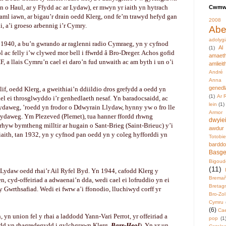
n o Haul, ar y Ffydd ac ar Lydaw), er mwyn yr iaith yn hytrach
Cwmwl
 aml iawn, ar bigau’r drain oedd Klerg, ond fe’m trawyd hefyd gan
2008
i, a’i groeso arbennig i’r Cymry.
Abe
adolyg
940, a bu’n gwrando ar raglenni radio Cymraeg, yn y cyfnod
Al
(1)
l ac felly i’w clywed mor bell i ffwrdd â Bro-Dreger. Achos gofid
amaeth
, a llais Cymru’n cael ei daro’n fud unwaith ac am byth i un o’i
amlieit
André 
Anna 
genedl
llif, oedd Klerg, a gweithiai’n ddiildio dros grefydd a oedd yn
(1)
Ar 
hael ei throsglwyddo i’r genhedlaeth nesaf. Yn baradocsaidd, ac
lein
(1)
ydaweg, ’roedd yn frodor o Ddwyrain Llydaw, hynny yw o fro lle
Armor
lydaweg. Ym Plezeved (Plemet), tua hanner ffordd rhwng
dwyie
hyw bymtheng milltir ar hugain o Sant-Brieg (Saint-Brieuc) y’i
awdur
 iaith, tan 1932, yn y cyfnod pan oedd yn y coleg hyfforddi yn
Totobi
bardd
Basg
Bigoud
(11)
Lydaw oedd rhai’r Ail Ryfel Byd. Yn 1944, cafodd Klerg y
Brema
 cyd-offeiriad a adwaenai’n dda, wedi cael ei lofruddio yn ei
Bretag
 Gwrthsafiad. Wedi ei fwrw a’i ffonodio, lluchiwyd corff yr
Bro-Zol
Cymru
(6)
Cae
yn union fel y rhai a laddodd Yann-Vari Perrot, yr offeiriad a
pop
(1
dd yn rhagredegydd i gylchgrawn Klerg,
Barr-Heol
). Yn yr un