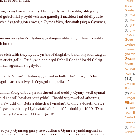
h, ar ei ben ei hun.
Fouen
Breizh
Gaeleg
awu, yr wyf yn ofni na byddwch yn fy neall yn dda, oblegid y
(1)
Gal
ond gobeithiaf y byddwch mor garedig â maddeu i mi ddefnyddio
(1)
Gas
ych a dysgedigion enwog o Gymru Wen, rhywfath (sic) o Gymraeg
gei
(1)
(1)
gei
Ebwy
(
ymry am roi sylw i’r Llydaweg a dangos iddynt cyn lleied o ryddid
Gouel 
ith honno:
Llyda
grama
c eich taith trwy Lydaw yn brawf disglair o barch rhywrai tuag at
gwefa
Gwen
s ar ein gallu. Onid yw’n hen bryd i’r holl Genhedloedd Celtig
Menn
hrach agosach â’i gilydd?
Kergou
Pwyl
(
yr iaith. Y mae’r Llydaweg yn cael ei halltudio’n llwyr o’r holl
(13)
ol – ac o ran fwyaf o’r ysgolion preifat...’
gwrthni
Erwan
eimlai Klerg ei bod yn wir drueni nad oedd y Cymry wedi cynnal
(2)
Gw
id i ennill hawliau ieithyddol. ’Roedd yr ymweliad arbennig
Grego
Bihan
i’w ddilyn. ‘Beth a ddaeth o fwriadau’r Cymry a ddaeth draw i
(1)
iei
lywodraeth at y Llydawiaid a’u hiaith?’ holodd yn 1969. ‘Dim
Iwan 
 dim byd i’w wneud! Dim o gwbl!’
Jamie 
Jones
(1)
Kas
 ac yn y Gymraeg gan y newyddion o Gymru a ymddangosai ar
keleier