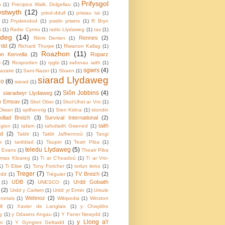
Prifysgol
n
(1)
Precipice Walk. Dolgellau
(1)
ystwyth
(12)
priod-ddull
(1)
prisiau tai
(1)
(1)
Prydeindod
(1)
pwdin priwns
(1)
R Bryn
s
(1)
Radio Cymru
(1)
radio Llydaweg
(1)
ras
(1)
deg
(14)
Rennes
(2)
Rémi Derrien
(1)
yrdd
(2)
Richard Thorpe
(1)
Riwanon Kallag
(1)
Roazhon
(11)
n Kervella
(2)
Roparz
n
(2)
Rosporden
(1)
rygbi
(1)
safonau iaith
(1)
sgwrs
(4)
azaire
(1)
Sant-Nazer
(1)
Sbaen
(1)
siarad Llydaweg
io
(6)
siarad
(1)
Siôn Jobbins
(4)
siaradwyr Llydaweg
(2)
n Emsav
(2)
Skol Ober
(1)
Skol-Uhel ar Vro
(1)
 Diwan
(1)
spilhennig
(1)
Sten Kidna
(1)
stondin
rollad Breizh
(3)
Survival International
(2)
taith
gion
(1)
tafarn
(1)
tafodiaith Gwened
(1)
ed
(2)
Taldir
(1)
Taldir Jaffrennoù
(1)
Tangi
e
(1)
tarddiad
(1)
Taupin
(1)
Teatr Piba
(1)
teledu Llydaweg
(5)
 Evans
(1)
Theatr Piba
mas Kloareg
(1)
Ti ar C'hoadoù
(1)
Ti ar Vro-
1)
Ti Elise
(1)
Tony Foricher
(1)
torlun leino
(1)
Treger
(7)
TV Breizh
(2)
rdd
(1)
Tréguier
(1)
UDB
(2)
Urdd Gobaith
(1)
UNESCO
(1)
(2)
Urdd y Carlwm
(1)
Urdd yr Ermin
(1)
Ursule
Webnoz
(2)
netais
(1)
Wikipedia
(1)
Winston
ll
(1)
Xavier de Langlais
(1)
y Chwyldro
g
(1)
y Ddawns Angau
(1)
Y Faner Newydd
(1)
y Llong a'r
i
(1)
Y Gyngres Geltaidd
(1)