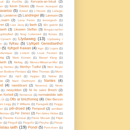
Kervaria-an-Iskuit
(2)
uit
(1)
KerOfis
(1)
Kevin Davies
(3)
ker
(1)
Kevin Jezequel
(1)
lavarioù
(5)
Kristof
(1)
L'Hourre
(1)
Lafarge
Landreger
(6)
Landerne
(2)
Lannuon
(3)
(1)
Louarn
(2)
Lena Peron
(1)
lennegezh
(1)
ven
(2)
llaeth
(2)
Liza Jacq
(1)
llên gwerin
(1)
iaeth
(3)
Lleuwen Steffan
(3)
llongau-tanfor
ngddrylliad
(1)
llosg Lokeored
(1)
lluniau
(1)
Llydaweg
(13)
 Cynwch
(1)
Llydaweg i
llyfrau
(5)
Llyfrgell Genedlaethol
on
(1)
u
(5)
llyfrgell Kawan
(4)
logo
(1)
Logos
(1)
tlantique
(1)
Lorient
(1)
Louis Feutren
(1)
eg
(2)
Mark Kerrain
(1)
Marsel Klerg
(1)
aeth
(3)
Mellag
(1)
Menez-Mikael-ar-Mor
(1)
Merthyr Tudful
(3)
eg Herrieu
(1)
Mich Beyer
ael Bodlore-Penlaez
(1)
Mike Thomas
(1)
Mont-
ichel
(1)
mp3
(1)
mygiau
(1)
Nabar
(1)
Nantes
(4)
oa
(2)
Nant Gwrtheyrn
(1)
ed
(4)
nawddsant
(2)
Nevenoù
(1)
Nevin
newyddion
(2)
Ni ho savo Breizh
(2)
(1)
n Korbell
(2)
normaleiddio iaith
Nomenoe
(1)
Ofis ar brezhoneg
(4)
Olier Berson
 Ùr
(1)
en Legg
(1)
P Williams
(1)
Paragwâi
(1)
Peggy
pêl-droed
(4)
Pempoull
(2)
an
(1)
penlliain
Per Denez
(2)
lieiniau
(1)
Per-Jakez Helias
(1)
1)
Pierette Kermoal
(1)
Pierre Mocaër
(1)
Plijidi
tin
(1)
Plogoff
(1)
Plogoñv
(1)
Plouha
(1)
Plouie
isïau iaith
(19)
Pondi
(5)
Pont-Aven
(1)