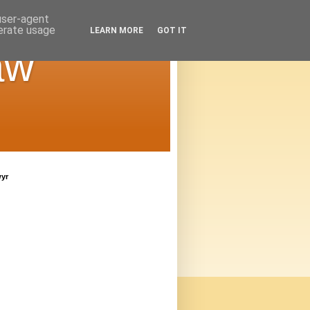
 user-agent
nerate usage
LEARN MORE
GOT IT
aw
wyr