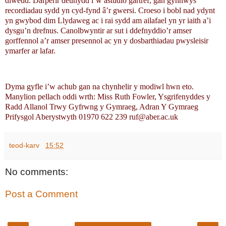
diwedd. Darperir deunydd i’w astudio gartref, gan gynnwys
recordiadau sydd yn cyd-fynd â’r gwersi. Croeso i bobl nad ydynt
yn gwybod dim Llydaweg ac i rai sydd am ailafael yn yr iaith a’i
dysgu’n drefnus. Canolbwyntir ar sut i ddefnyddio’r amser
gorffennol a’r amser presennol ac yn y dosbarthiadau pwysleisir
ymarfer ar lafar.
Dyma gyfle i’w achub gan na chynhelir y modiwl hwn eto.
Manylion pellach oddi wrth: Miss Ruth Fowler, Ysgrifenyddes y
Radd Allanol Trwy Gyfrwng y Gymraeg, Adran Y Gymraeg
Prifysgol Aberystwyth 01970 622 239 ruf@aber.ac.uk
teod-karv
15:52
No comments:
Post a Comment