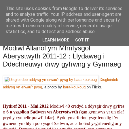
This site uses cookies from Google to deliver its services
Cymdeithas Cymru-Llydaw
and to analyze traffic. Your IP address and user-agent are
shared with Google along with performance and security
metrics to ensure quality of service, generate usage
Blog am weithgareddau Cymdeithas Cymru-Llydaw
statistics, and to detect and address abuse.
LEARN MORE
GOT IT
05/04/2011
Modiwl Allanol ym Mhrifysgol
Aberystwyth 2011-12 : Llydaweg i
Ddechreuwyr drwy gyfrwng y Gymraeg
Disgleirdeb
addysg yn erwau'r pysg
, a photo by
bara-koukoug
on Flickr.
Hydref 2011 - Mai 2012
Modiwl 40 credyd a ddysgir drwy gyfres
o 6
o ysgolion Sadwrn yn Aberystwyth
(gan gynnwys yr un olaf
pryd y cynhelir prawf llafar). Bydd ymarferion ysgrifenedig i’w
gwneud yn dilyn pob ysgol Sadwrn, ac arholiad ysgrifenedig ar y