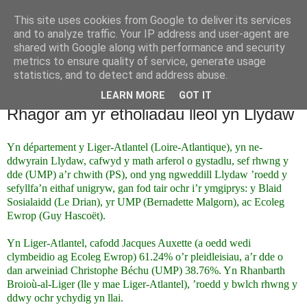
This site uses cookies from Google to deliver its services
Cymdeithas Cymru-Llydaw
and to analyze traffic. Your IP address and user-agent are
shared with Google along with performance and security
metrics to ensure quality of service, generate usage
Blog am weithgareddau Cymdeithas Cymru-Llydaw
statistics, and to detect and address abuse.
LEARN MORE
GOT IT
25/03/2010
Rhagor am yr etholiadau lleol yn Llydaw
Yn département y Liger-Atlantel (Loire-Atlantique), yn ne-
ddwyrain Llydaw, cafwyd y math arferol o gystadlu, sef rhwng y
dde (UMP) a’r chwith (PS), ond yng ngweddill Llydaw ’roedd y
sefyllfa’n eithaf unigryw, gan fod tair ochr i’r ymgiprys: y Blaid
Sosialaidd (Le Drian), yr UMP (Bernadette Malgorn), ac Ecoleg
Ewrop (Guy Hascoët).
Yn Liger-Atlantel, cafodd Jacques Auxette (a oedd wedi
clymbeidio ag Ecoleg Ewrop) 61.24% o’r pleidleisiau, a’r dde o
dan arweiniad Christophe Béchu (UMP) 38.76%. Yn Rhanbarth
Broioù-al-Liger (lle y mae Liger-Atlantel), ’roedd y bwlch rhwng y
ddwy ochr ychydig yn llai.