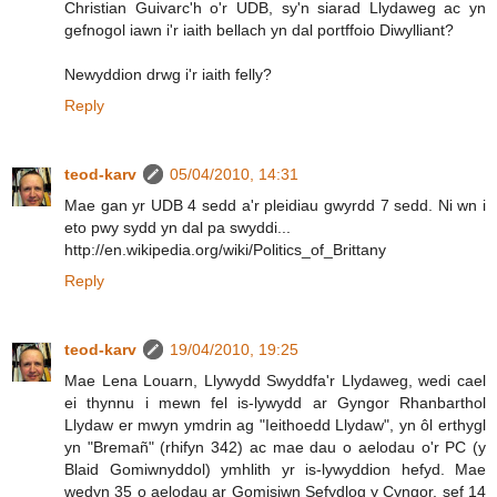
Christian Guivarc'h o'r UDB, sy'n siarad Llydaweg ac yn
gefnogol iawn i'r iaith bellach yn dal portffoio Diwylliant?
Newyddion drwg i'r iaith felly?
Reply
teod-karv
05/04/2010, 14:31
Mae gan yr UDB 4 sedd a'r pleidiau gwyrdd 7 sedd. Ni wn i
eto pwy sydd yn dal pa swyddi...
http://en.wikipedia.org/wiki/Politics_of_Brittany
Reply
teod-karv
19/04/2010, 19:25
Mae Lena Louarn, Llywydd Swyddfa'r Llydaweg, wedi cael
ei thynnu i mewn fel is-lywydd ar Gyngor Rhanbarthol
Llydaw er mwyn ymdrin ag "Ieithoedd Llydaw", yn ôl erthygl
yn "Bremañ" (rhifyn 342) ac mae dau o aelodau o'r PC (y
Blaid Gomiwnyddol) ymhlith yr is-lywyddion hefyd. Mae
wedyn 35 o aelodau ar Gomisiwn Sefydlog y Cyngor, sef 14