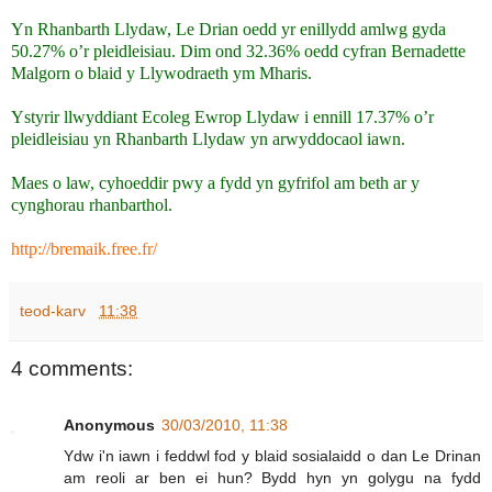
Yn Rhanbarth Llydaw, Le Drian oedd yr enillydd amlwg gyda
50.27% o’r pleidleisiau. Dim ond 32.36% oedd cyfran Bernadette
Malgorn o blaid y Llywodraeth ym Mharis.
Ystyrir llwyddiant Ecoleg Ewrop Llydaw i ennill 17.37% o’r
pleidleisiau yn Rhanbarth Llydaw yn arwyddocaol iawn.
Maes o law, cyhoeddir pwy a fydd yn gyfrifol am beth ar y
cynghorau rhanbarthol.
http://bremaik.free.fr/
teod-karv
11:38
4 comments:
Anonymous
30/03/2010, 11:38
Ydw i'n iawn i feddwl fod y blaid sosialaidd o dan Le Drinan
am reoli ar ben ei hun? Bydd hyn yn golygu na fydd